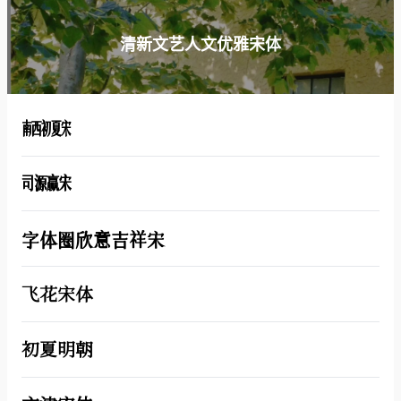
清新文艺人文优雅宋体
南西初夏宋
司源赢宋
字体圈欣意吉祥宋
飞花宋体
初夏明朝