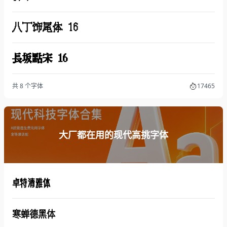
八丁饰尾体 16
長坂點宋 16
共 8 个字体
17465
大厂都在用的现代高挑字体
卓特清雅体
寒蝉德黑体