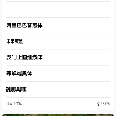
阿里巴巴普惠体
未来荧黑
庞门正道细线体
寒蝉端黑体
胡晓波真帅体
共 8 个字体
36375