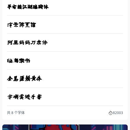
平方赖江湖琅琊体
演示佛系体
阿里妈妈刀隶体
临海隶书
余思源颜黄体
字嶼雲遊手書
共 8 个字体
82003