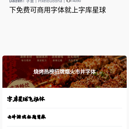
Daizen
1 字重
丨
Pixelbuddha
丨
14090
下免费可商用字体就上字库星球
烧烤热榜招牌烟火市井字体
字库星球飞扬体
云峰游戏标题简体