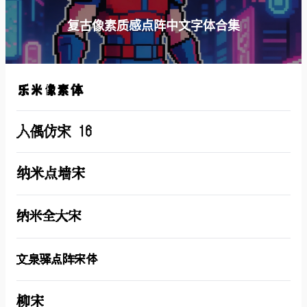
复古像素质感点阵中文字体合集
乐米像素体
人偶仿宋 16
纳米点墙宋
纳米全大宋
文泉驿点阵宋体
柳宋