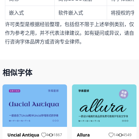
嵌入式
软件嵌入式
将授权的字体
许可类型是根据经验整理，包括但不限于上述举例类别，仅
作为参考之用，并不代表法律建议。如有疑问或异议，请自
行咨询字体品牌方或咨询专业律师。
相似字体
Uncial Antiqua
Allura
4
1867
14
4549