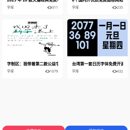
字库
311
字库
235
字制区：我带着第二款公益字体回来了「预告」
台湾第一套日历字体免费开源下
字库
1079
字库
432