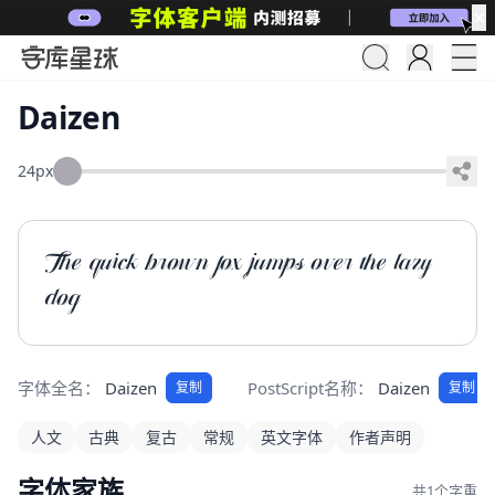
✕
Daizen
24px
The quick brown fox jumps over the lazy 
dog
字体全名：
Daizen
PostScript名称：
Daizen
复制
复制
人文
古典
复古
常规
英文字体
作者声明
字体家族
共1个字重