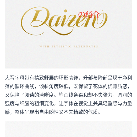
大写字母带有精致舒展的环形装饰，升部与降部呈现干净利
落的循环曲线，倾斜角度较低，既保留了花体的优雅质感，
又保障了阅读的清晰度。笔画线条柔和却不失张力，圆润的
弧度与细腻的粗细变化，让字体在视觉上兼具轻盈感与力量
感，整体呈现出自由随性又不失精致的气质。