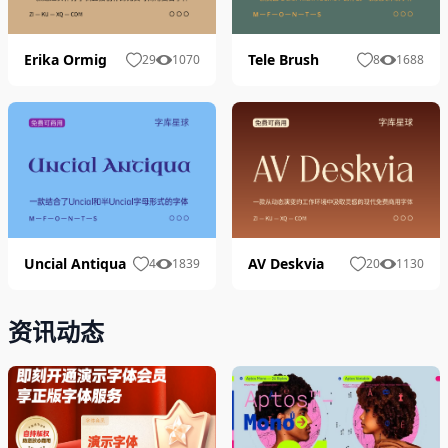
Erika Ormig
Tele Brush
29
1070
8
1688
Uncial Antiqua
AV Deskvia
4
1839
20
1130
资讯动态