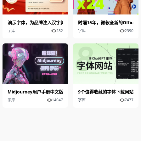
演示字体，为品牌注入汉字美学力量
时隔15年，微软全新的Office
字库
282
字库
2390
Midjourney用户手册中文版！详解模型、命令、参数与高级用法
9个值得收藏的字体下载网站 免
字库
14047
字库
7477