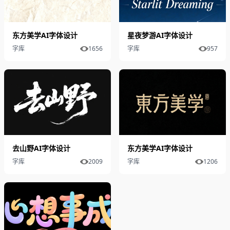
东方美学AI字体设计
星夜梦游AI字体设计
字库
1656
字库
957
去山野AI字体设计
东方美学AI字体设计
字库
2009
字库
1206