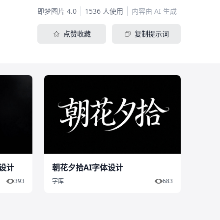
即梦图片 4.0
1536 人使用
内容由 AI 生成
点赞收藏
复制提示词
设计
朝花夕拾AI字体设计
393
字库
683