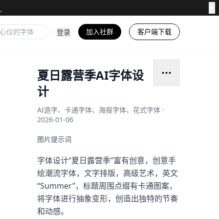
✕
加入社群
客户端下载
登录
夏日露营季AI字体设
计
AI造字、卡通字体、海报字体、花式字体 ·
2026-01-06
图片提示词
字体设计“夏日露营季”富有创意，创意手
绘潮流字体，文字排版，高级艺术，英文
“Summer”，标题周围点缀有卡通图案，
将字体进行抽象变形，创造出独特的节奏
和动感。