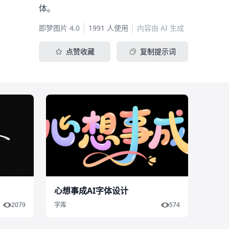
体。
即梦图片 4.0
1991 人使用
内容由 AI 生成
点赞收藏
复制提示词
心想事成AI字体设计
2079
字库
574