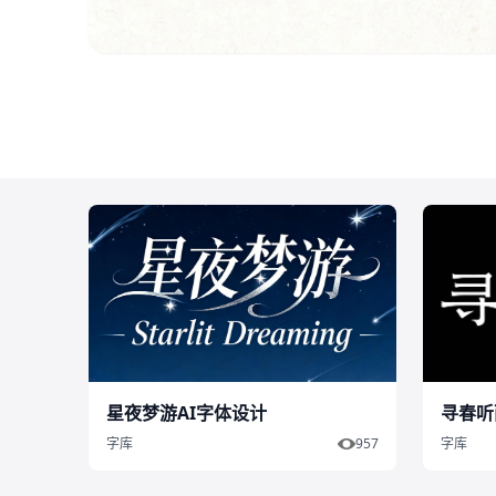
星夜梦游AI字体设计
寻春听
字库
957
字库