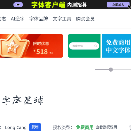
动态
AI造字
字体品牌
文字工具
购买会员
上字库星球
称：
Long Cang
授权类型：
免费商用
复制
查看授权说明