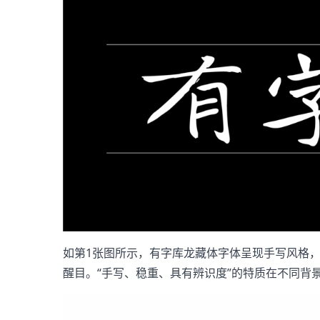
如第1张图所示，有字库龙藏体字体呈现手写风格
醒目。“手写、稳重、具有辨识度”的特质在不同背