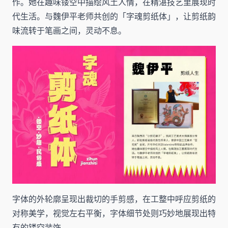
作。她在趣味镂空中描绘风土人情，在精湛技艺里展现时
代生活。与魏伊平老师共创的「字魂剪纸体」，让剪纸韵
味流转于笔画之间，灵动不息。
字体的外轮廓呈现出裁切的手剪感，在工整中呼应剪纸的
对称美学，视觉左右平衡，字体细节处则巧妙地展现出特
有的镂空装饰。