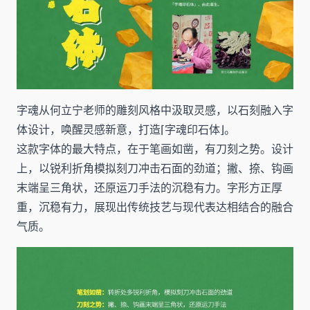
字魂从何立宁老师的雕刻风格中汲取灵感，以石刻融入字
体设计，唤醒灵感新意，打造⌈字魂印石体⌋。
这款字体的最大特点，在于笔画如凿，有刀刻之势。设计
上，以锐利折角模拟刻刀冲击石面的劲道；撇、捺、钩画
末端呈三角状，还原运刀手法的沉稳有力。字形方正厚
重，沉稳有力，展现出传统技艺与现代表达相结合的融合
气质。