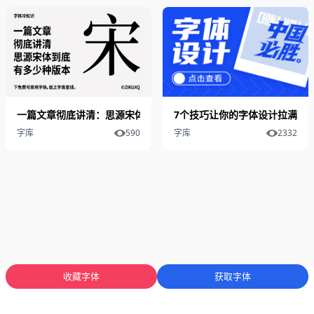
一篇文章彻底讲清：思源宋体到底有多少种版本
7个技巧让你的字体设计拉满细
字库
590
字库
2332
收藏字体
获取字体