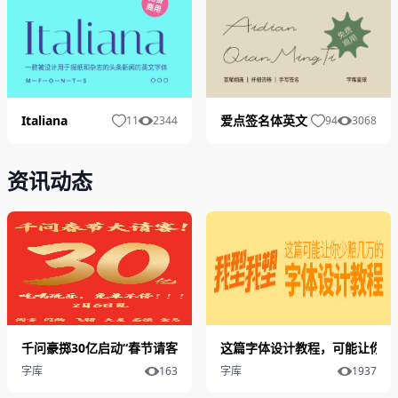
Italiana
爱点签名体英文
11
2344
94
3068
资讯动态
千问豪掷30亿启动“春节请客计划”，打响史上最强AI生活消费战
这篇字体设计教程，可能让你少
字库
163
字库
1937