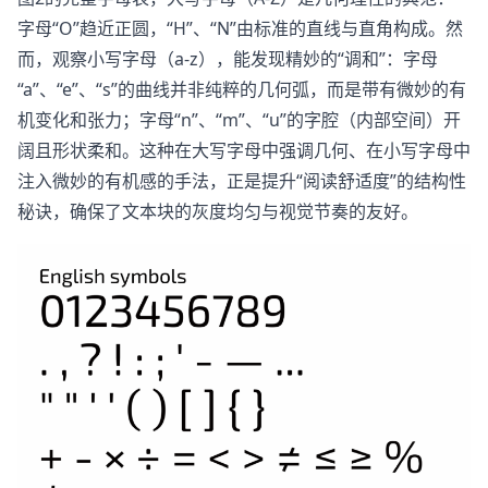
字母“O”趋近正圆，“H”、“N”由标准的直线与直角构成。然
而，观察小写字母（a-z），能发现精妙的“调和”：字母
“a”、“e”、“s”的曲线并非纯粹的几何弧，而是带有微妙的有
机变化和张力；字母“n”、“m”、“u”的字腔（内部空间）开
阔且形状柔和。这种在大写字母中强调几何、在小写字母中
注入微妙的有机感的手法，正是提升“阅读舒适度”的结构性
秘诀，确保了文本块的灰度均匀与视觉节奏的友好。