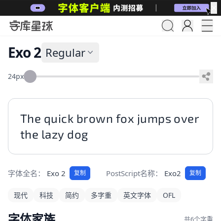
✕
Exo 2
Regular
24px
The quick brown fox jumps over 
the lazy dog
字体全名：
Exo 2
PostScript名称：
Exo2
复制
复制
现代
科技
简约
多字重
英文字体
OFL
字体家族
共6个字重