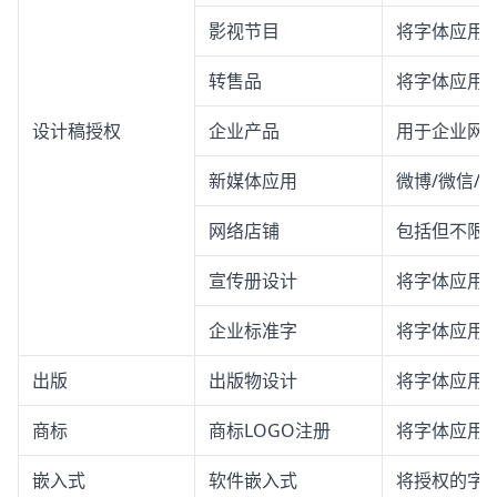
影视节目
将字体应用
转售品
将字体应用
设计稿授权
企业产品
用于企业网站
新媒体应用
微博/微信/
网络店铺
包括但不限
宣传册设计
将字体应用
企业标准字
将字体应用
出版
出版物设计
将字体应用
商标
商标LOGO注册
将字体应用于
嵌入式
软件嵌入式
将授权的字体