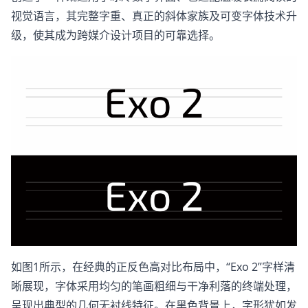
视觉语言，其完整字重、真正的斜体家族及可变字体技术升
级，使其成为跨媒介设计项目的可靠选择。
如图1所示，在经典的正反色高对比布局中，“Exo 2”字样清
晰展现，字体采用均匀的笔画粗细与干净利落的终端处理，
呈现出典型的几何无衬线特征。在黑色背景上，字形犹如发