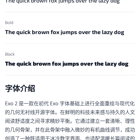
The quick brown fox jumps over the lazy dog
Bold
The quick brown fox jumps over the lazy dog
Black
The quick brown fox jumps over the lazy dog
字体介绍
Exo 2​ 是一款在初代 Exo 字体基础上进行全面重绘与现代化
的几何无衬线开源字体。在鲜明的科技未来感与持久的人文
阅读舒适度之间寻求精妙平衡。它通过建立一套清晰、理性
的几何骨架，并在此骨架中融入微妙的有机曲线调节，成功
创造了一种既适用于冰冷数字界面、也适配温暖长篇阅读的