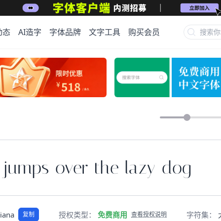
动态
AI造字
字体品牌
文字工具
购买会员
 jumps over the lazy dog
liana
授权类型：
免费商用
字符集：
复制
查看授权说明