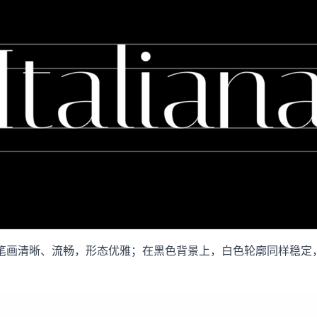
色字体笔画清晰、流畅，形态优雅；在黑色背景上，白色轮廓同样