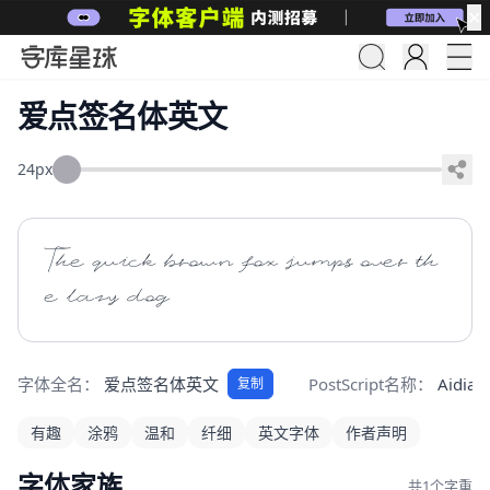
✕
爱点签名体英文
24px
The quick brown fox jumps over th
e lazy dog
字体全名：
爱点签名体英文
PostScript名称：
Aidian
复制
有趣
涂鸦
温和
纤细
英文字体
作者声明
字体家族
共1个字重