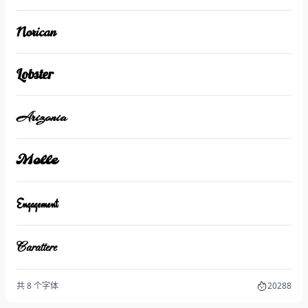
Norican
Lobster
Arizonia
Molle
Engagement
Carattere
共 8 个字体
20288