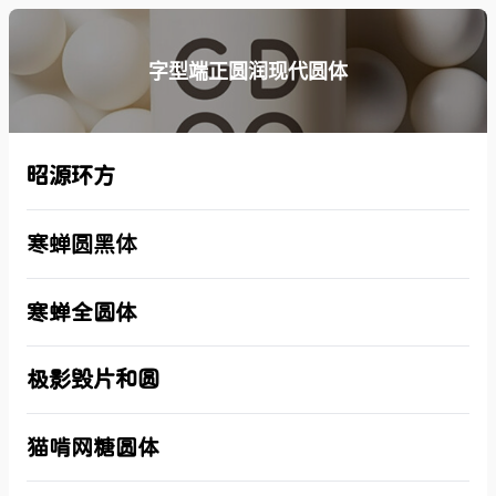
字型端正圆润现代圆体
昭源环方
寒蝉圆黑体
寒蝉全圆体
极影毁片和圆
猫啃网糖圆体