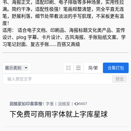
书、海报正文，适配印刷、电子排版等多种场景，实用性拉
满。简约干净，适配性极强！笔画规整清楚，完全平直无连
笔，舒展利落，细节处带着淡淡的手写肌理，不呆板更有温
度！
适用： 适合电子文档、印刷品、海报标题文化类产品、宣传
设计、plog 字幕、卡片设计、古风海报、手账贴纸文案、学
习笔记封面、复古手账​……百搭又高级
展示类别
简/繁
合集打包
预览
润植家如印奏章楷
1 字重
丨
润植家
丨
5607
下免费可商用字体就上字库星球