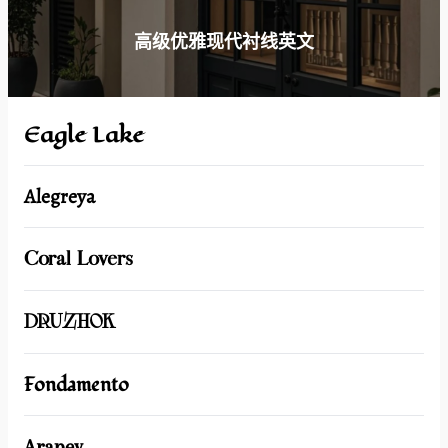
高级优雅现代衬线英文
Eagle Lake
Alegreya
Coral Lovers
DRUZHOK
Fondamento
Arapey