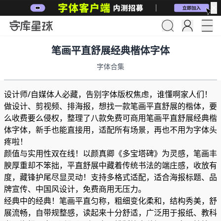
✕
笔画平直舒展经典楷体字体
字体合集
设计师/自媒体人必藏，告别字体版权焦虑，谁懂啊家人们！
做设计、剪视频、排海报，想找一款笔画平直舒展的楷体，要
么收费要么侵权，整理了八款免费可商用笔画平直舒展经典楷
体字体，新手也能直接用，适配所有场景，再也不用为字体头
疼啦！
颜值与实用性双在线！以颜真卿《多宝塔碑》为灵感，笔画丰
腴厚重却不笨拙，平直舒展中藏着传统书法的端庄感，收放有
度，藏锋护尾尽显灵动！支持多格式适配，适合海报标题、品
牌宣传、中国风设计，免费商用无压力。
经典中的经典！笔画平直匀称，粗细变化柔和，结构秀美，舒
展流畅，自带规整感，读起来十分舒适，广泛用于报纸、教科