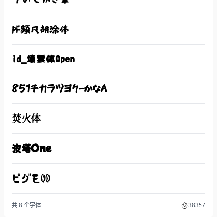
PF频凡胡涂体
id_壊雲体Open
851チカラヅヨク-かなA
焚火体
波塔One
ピグモ00
共 8 个字体
38357