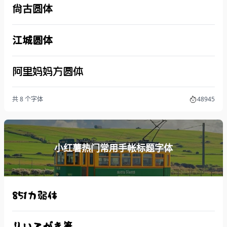
尚古圆体
江城圆体
阿里妈妈方圆体
共 8 个字体
48945
小红薯热门常用手帐标题字体
851力弱体
りいてがき筆