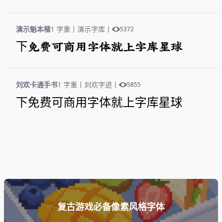
演示魁本楷
1 字重
丨
演示字库
丨
5372
下免费可商用字体就上字库星球
刘欢卡通手书
1 字重
丨
刘欢字迹
丨
5855
下免费可商用字体就上字库星球
复古游戏必备像素风格字体