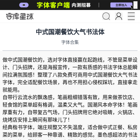
✕
中式国潮餐饮大气书法体
字体合集
做中式国潮餐饮的，选对字体直接赢在起跑线，不管是菜单设
计、门头招牌，还是海报宣传，一款有质感的书法字体总能瞬
间拉满氛围感！整理了八款免费可商用中式国潮餐饮大气书法
字体，完全适配餐饮场景，再也不用担心侵权踩坑，直接拿走
就能用。
自带行云流水的飘逸感，笔画粗细错落有致，用来做茶饮店、
轻食馆的菜单超有格调，温柔又大气。国潮风本命字体！笔画
厚重有力，自带复古气场，门头招牌用它绝对吸睛，火锅店、
烧烤店安排上瞬间有那味儿了！
经典楷书字体，端庄规整又不失温度，适合做中式正餐、私房
菜的菜单，给顾客一种靠谱、精致的感觉。墨色感超浓的书法