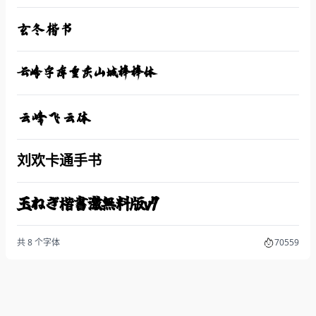
玄冬楷书
云峰字库重庆山城棒棒体
云峰飞云体
刘欢卡通手书
玉ねぎ楷書激無料版v7
共 8 个字体
70559