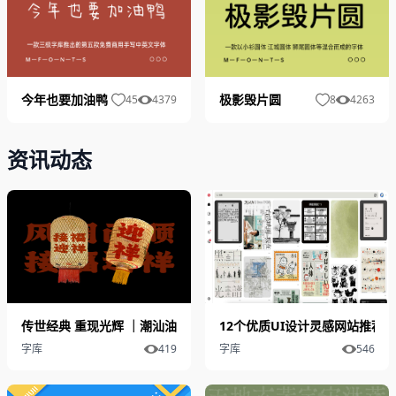
今年也要加油鸭
极影毁片圆
45
4379
8
4263
资讯动态
传世经典 重现光辉 ｜潮汕油纸灯笼 字体勾勒乡愁
12个优质UI设计灵感网站推荐
字库
419
字库
546