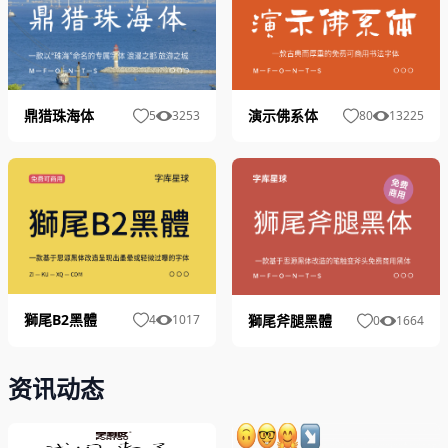
鼎猎珠海体
演示佛系体
5
3253
80
13225
獅尾B2黑體
獅尾斧腿黑體
4
1017
0
1664
资讯动态