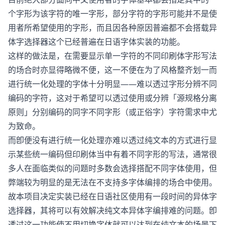
个字形为该字符的唯一字形，部分字符的字形可能并不是使
用者所希望使用的字形，而且因各种原因普遍都不会搭载异
体字选择器这个已经普遍在日语字体实装的功能。
这样的做法是，在需要显示单一字符的不同印刷体字形写法
的场合时亦显得略微不便，这一不便在为了风格整齐划一而
进行统一化处理的字体十分明显——难以透过字形分辨不同
编码的字符，这对于希望可以透过使用或分辨「源规格分离
原则」分别编码的同字不同字形（或正俗字）字符需求中尤
为致命。
而卽便没有进行统一化处理亦难以透过纯文本的方式进行显
示某些统一编码但印刷体当中有着不同字形的写法，通常很
多人在面临类似的问题时多数会选择搭配不同字体使用，但
弊端较为明显的是无法在不支持多字体编排的场合中使用。
故本项目决定实装已经在日语社区使用有一段时间的异体字
选择器，其将可以有效解决纯文本异体字编排难的问题。卽
透过这一功能使不用切换字体就可以达到在纯文本的场景下