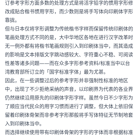
订参考字形方面多数的处理方式是将活字铅字的惯用字形修
改成贴合楷书惯用字形，而少数则是将手写体向印刷体字形
靠拢。
但与日本仅将字形调整为传统楷书字样而保留传统印刷体的
笔画处理方式不同的是，大中华地区各地在进行汉字改革时
无一例外都有将楷书笔画规则引入到印刷体当中，而其造成
的影响是文本排版文字跳动感较大、字符重心不稳、可阅读
性差等诸多问题——而在众多字形参考资料/标准当中以台
湾教育部所订立的「国字标准字体」最为尤甚。
因此，在一些调整过后的参考字形并非强制性标准的地区
中，出现了不少拒绝采纳的声音，以印刷界为代表的各业界
仍然继续沿用原先的印刷体字形字样。虽然今日不少字形为
了顺应当代民众的用字习惯而进行了调整，但大体上依旧保
留着印刷体骨架而非参考字形那般将手写体特征无节制地套
入到印刷体当中。
而选择继续使用带有印刷体骨架的字形的字体而非根据标准