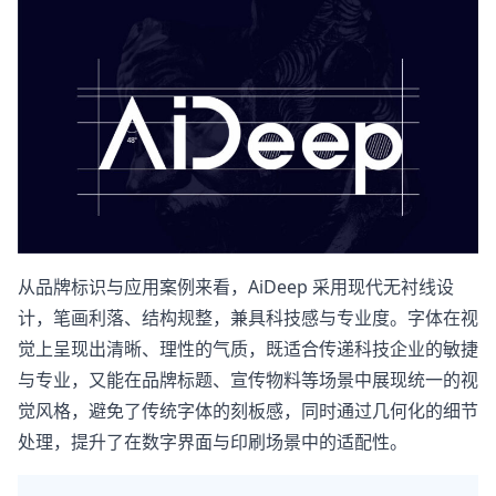
从品牌标识与应用案例来看，AiDeep 采用现代无衬线设
计，笔画利落、结构规整，兼具科技感与专业度。字体在视
觉上呈现出清晰、理性的气质，既适合传递科技企业的敏捷
与专业，又能在品牌标题、宣传物料等场景中展现统一的视
觉风格，避免了传统字体的刻板感，同时通过几何化的细节
处理，提升了在数字界面与印刷场景中的适配性。