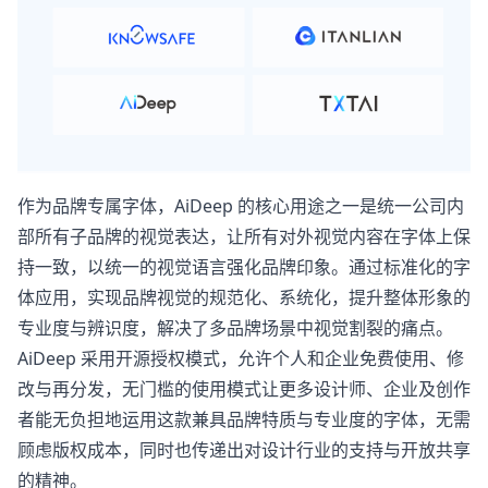
作为品牌专属字体，AiDeep 的核心用途之一是统一公司内
部所有子品牌的视觉表达，让所有对外视觉内容在字体上保
持一致，以统一的视觉语言强化品牌印象。通过标准化的字
体应用，实现品牌视觉的规范化、系统化，提升整体形象的
专业度与辨识度，解决了多品牌场景中视觉割裂的痛点。
AiDeep 采用开源授权模式，允许个人和企业免费使用、修
改与再分发，无门槛的使用模式让更多设计师、企业及创作
者能无负担地运用这款兼具品牌特质与专业度的字体，无需
顾虑版权成本，同时也传递出对设计行业的支持与开放共享
的精神。