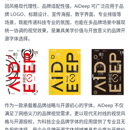
因风格现代理性、品牌适配性强，AiDeep 可广泛应用于品
牌 LOGO、标题设计、宣传海报、数字界面、专业排版等
场景，既能传递科技专业的氛围，也能在多品牌场景中展现
统一协调的视觉效果，是兼具美学价值与开放意义的品牌开
源字体选择。
作为一款承载着品牌战略与开源初心的字体，AiDeep 不仅
满足了网络尖刀的品牌视觉需求，更以现代无衬线的视觉风
格与开源授权，为科技企业品牌字体的应用提供了专业且无
负担的选择，是企业品牌开源字体领域兼具专业度与开放价