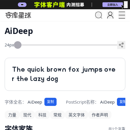
✕
AiDeep
24px
The quick brown fox jumps ove
r the lazy dog
字体全名：
AiDeep
PostScript名称：
AiDeep
复制
复制
力量
现代
科技
常规
英文字体
作者声明
字体家族
共1个字重