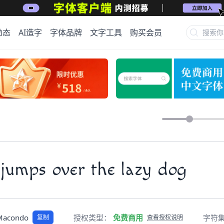
动态
AI造字
字体品牌
文字工具
购买会员
jumps over the lazy dog
Macondo
授权类型：
免费商用
字符
复制
查看授权说明