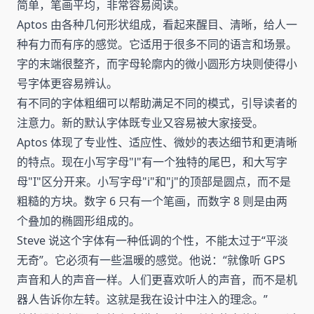
简单，笔画平均，非常容易阅读。
Aptos 由各种几何形状组成，看起来醒目、清晰，给人一
种有力而有序的感觉。它适用于很多不同的语言和场景。
字的末端很整齐，而字母轮廓内的微小圆形方块则使得小
号字体更容易辨认。
有不同的字体粗细可以帮助满足不同的模式，引导读者的
注意力。新的默认字体既专业又容易被大家接受。
Aptos 体现了专业性、适应性、微妙的表达细节和更清晰
的特点。现在小写字母"l"有一个独特的尾巴，和大写字
母"I"区分开来。小写字母"i"和"j"的顶部是圆点，而不是
粗糙的方块。数字 6 只有一个笔画，而数字 8 则是由两
个叠加的椭圆形组成的。
Steve 说这个字体有一种低调的个性，不能太过于“平淡
无奇”。它必须有一些温暖的感觉。他说：“就像听 GPS
声音和人的声音一样。人们更喜欢听人的声音，而不是机
器人告诉你左转。这就是我在设计中注入的理念。”