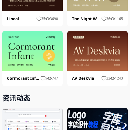
Lineal
The Night Watch
35
3690
36
1165
AV Deskvia
Cormorant Infant
22
1243
9
747
资讯动态