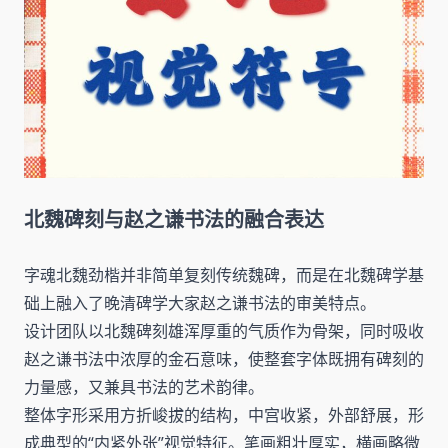
北魏碑刻与赵之谦书法的融合表达
字魂北魏劲楷并非简单复刻传统魏碑，而是在北魏碑学基
础上融入了晚清碑学大家赵之谦书法的审美特点。
设计团队以北魏碑刻雄浑厚重的气质作为骨架，同时吸收
赵之谦书法中浓厚的金石意味，使整套字体既拥有碑刻的
力量感，又兼具书法的艺术韵律。
整体字形采用方折峻拔的结构，中宫收紧，外部舒展，形
成典型的“内紧外张”视觉特征。笔画粗壮厚实，横画略微