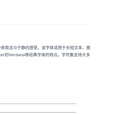
为读者带来简洁与宁静的感受。该字体适用于长短文本、图
ew Carter的Verdana等经典字体的特点。字符集支持大多