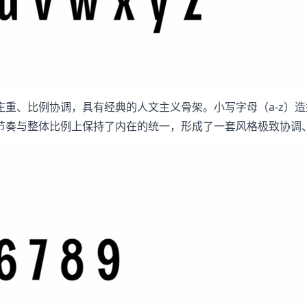
形态庄重、比例协调，具有经典的人文主义骨架。小写字母（a-z）
节奏与整体比例上保持了内在的统一，形成了一套风格极致协调