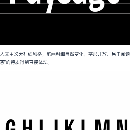
规整的人文主义无衬线风格，笔画粗细自然变化，字形开放、易于
感”的特质得到直接体现。