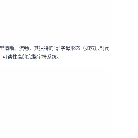
造型清晰、流畅，其独特的“g”字母形态（如双层封闭
、可读性高的完整字符系统。