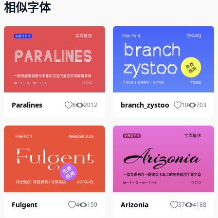
相似字体
Paralines
branch_zystoo
8
2012
10
703
Fulgent
Arizonia
4
159
37
4188