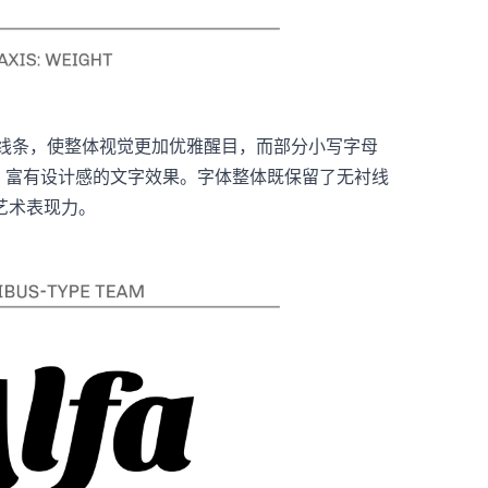
的卷曲线条，使整体视觉更加优雅醒目，而部分小写字母
加自然、富有设计感的文字效果。字体整体既保留了无衬线
艺术表现力。