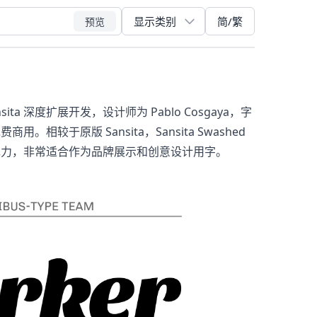
简/繁
预览
ansita 深度扩展开发，设计师为 Pablo Cosgaya，字
相较于原版 Sansita，Sansita Swashed
表现力，非常适合作为品牌展示和创意设计用字。