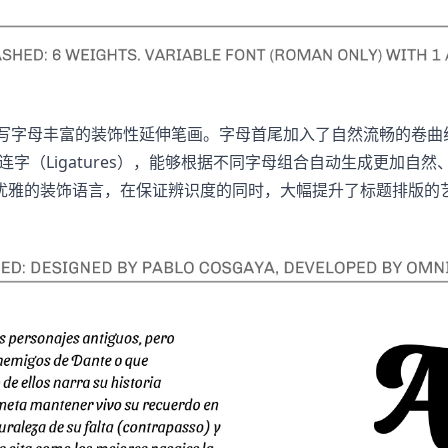
大的特色是大写字母丰富的装饰性延伸笔画。字母首尾加入了自然流畅
e 连字（Ligatures），能够根据不同字母组合自动生成更
优雅的装饰语言，在保证辨识度的同时，大幅提升了标题排版的