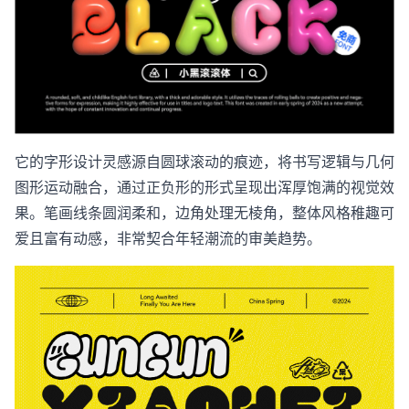
它的字形设计灵感源自圆球滚动的痕迹，将书写逻辑与几何
图形运动融合，通过正负形的形式呈现出浑厚饱满的视觉效
果。笔画线条圆润柔和，边角处理无棱角，整体风格稚趣可
爱且富有动感，非常契合年轻潮流的审美趋势。