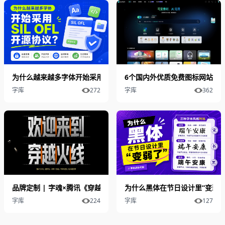
为什么越来越多字体开始采用 SIL OFL 开源协议？
6个国内外优质免费图标网站推
字库
272
字库
362
品牌定制 | 字魂×腾讯《穿越火线》定制字体发布
为什么黑体在节日设计里“变弱了
字库
224
字库
127