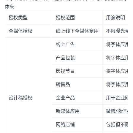
体来:
授权类型
授权范围
用途说明
全媒体授权
线上线下全媒体商用
不限曝光量
线上广告
将字体应用
产品包装
将字体应用
影视节目
将字体应用
转售品
将字体应用
设计稿授权
企业产品
用于企业网站
新媒体应用
微博/微信/
网络店铺
包括但不限