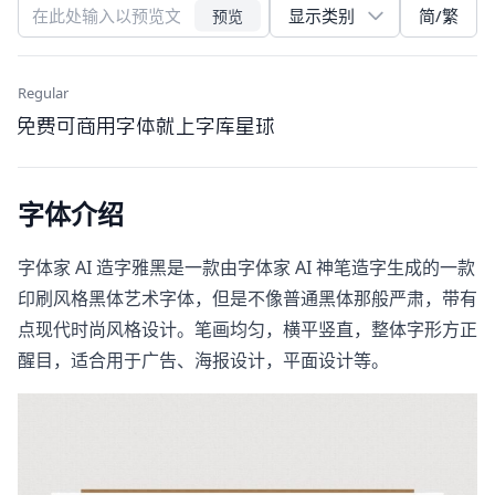
简/繁
预览
Regular
免费可商用字体就上字库星球
字体介绍
字体家 AI 造字雅黑是一款由字体家 AI 神笔造字生成的一款
印刷风格黑体艺术字体，但是不像普通黑体那般严肃，带有
点现代时尚风格设计。笔画均匀，横平竖直，整体字形方正
醒目，适合用于广告、海报设计，平面设计等。