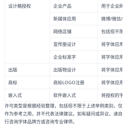
设计稿授权
企业产品
用于企业网站
新媒体应用
微博/微信/
网络店铺
包括但不限
宣传册设计
将字体应用
企业标准字
将字体应用
出版
出版物设计
将字体应用
商标
商标LOGO注册
将字体应用于
嵌入式
软件嵌入式
将授权的字体
许可类型是根据经验整理，包括但不限于上述举例类别，仅
作为参考之用，并不代表法律建议。如有疑问或异议，请自
行咨询字体品牌方或咨询专业律师。