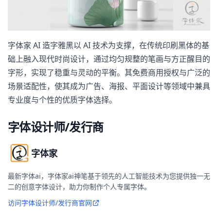
字体家 AI 造字雅黑以 AI 技术为支撑，在传统印刷黑体的基
础上融入现代时尚设计，通过均匀规整的笔画与方正醒目的
字形，实现了稳重与灵动的平衡。其免费商用授权与广泛的
场景适配性，使其成为广告、海报、平面设计等领域中兼具
专业度与个性的优质字体选择。
字体设计师/发行商
字体家
最新字体ai，字体家ai神笔基于领先的人工智能技术为您提供独一无
二的创意字体设计，助力你制作个人专属字体。
访问字体设计师/发行商官网