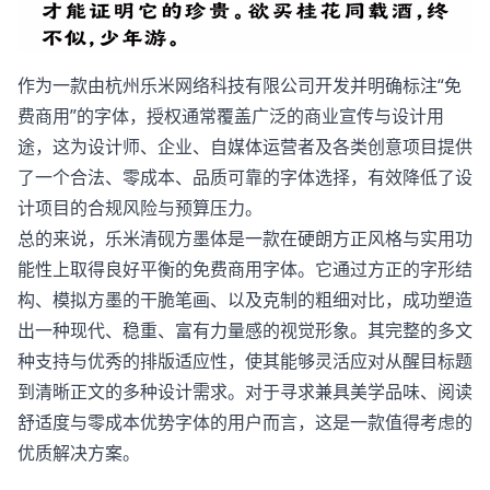
作为一款由杭州乐米网络科技有限公司开发并明确标注“免
费商用”的字体，授权通常覆盖广泛的商业宣传与设计用
途，这为设计师、企业、自媒体运营者及各类创意项目提供
了一个合法、零成本、品质可靠的字体选择，有效降低了设
计项目的合规风险与预算压力。
总的来说，乐米清砚方墨体是一款在硬朗方正风格与实用功
能性上取得良好平衡的免费商用字体。它通过方正的字形结
构、模拟方墨的干脆笔画、以及克制的粗细对比，成功塑造
出一种现代、稳重、富有力量感的视觉形象。其完整的多文
种支持与优秀的排版适应性，使其能够灵活应对从醒目标题
到清晰正文的多种设计需求。对于寻求兼具美学品味、阅读
舒适度与零成本优势字体的用户而言，这是一款值得考虑的
优质解决方案。