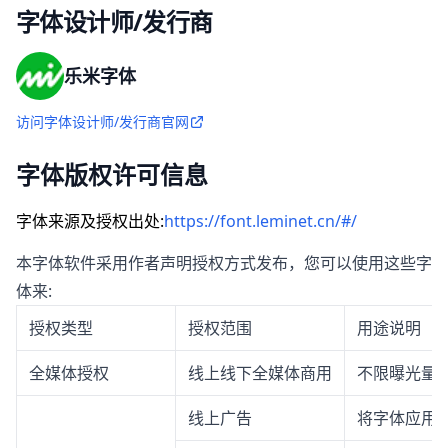
字体设计师/发行商
乐米字体
访问字体设计师/发行商官网
字体版权许可信息
字体来源及授权出处:
https://font.leminet.cn/#/
本字体软件采用作者声明授权方式发布，您可以使用这些字
体来:
授权类型
授权范围
用途说明
全媒体授权
线上线下全媒体商用
不限曝光量
线上广告
将字体应用