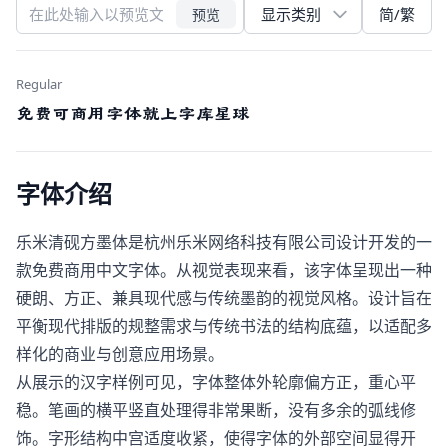
简/繁
预览
Regular
免费可商用字体就上字库星球
字体介绍
乐米清砚方墨体是杭州乐米网络科技有限公司设计开发的一
款免费商用中文字体。从视觉表现来看，该字体呈现出一种
硬朗、方正、兼具现代感与传统墨韵的视觉风格。设计旨在
平衡现代排版的规整需求与传统书法的结构底蕴，以适配多
样化的商业与创意应用场景。
​从展示的汉字样例可见，字体整体外轮廓偏方正，重心平
稳。笔画的横平竖直处理得非常果断，没有多余的弧线修
饰。字形结构中宫适度收紧，使得字体的外部空间显得开