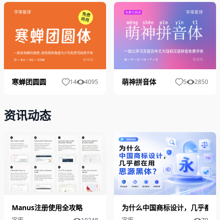
萌神拼音体
寒蝉团圆圆
5
2850
14
4095
资讯动态
​Manus注册使用全攻略
为什么中国商标设计，几乎都在