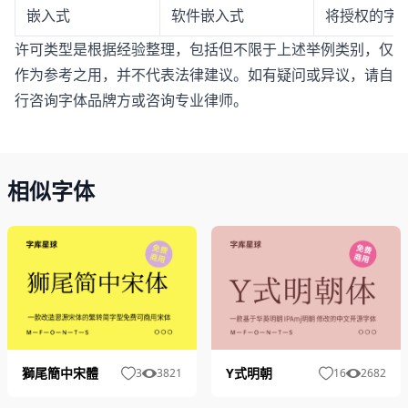
嵌入式
软件嵌入式
将授权的字体
许可类型是根据经验整理，包括但不限于上述举例类别，仅
作为参考之用，并不代表法律建议。如有疑问或异议，请自
行咨询字体品牌方或咨询专业律师。
相似字体
獅尾簡中宋體
Y式明朝
3
3821
16
2682