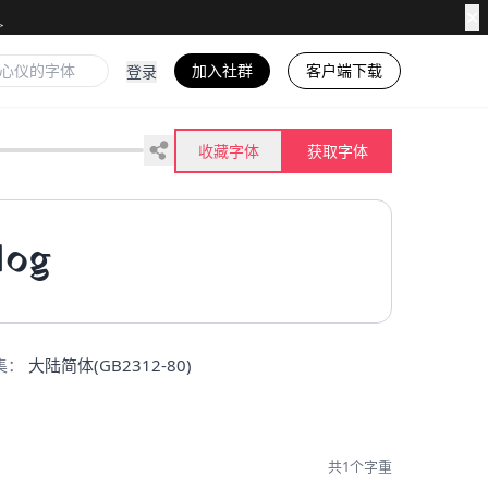
✕
加入社群
客户端下载
登录
收藏字体
获取字体
dog
集：
大陆简体(GB2312-80)
共1个字重