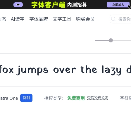
动态
AI造字
字体品牌
文字工具
购买会员
ox jumps over the lazy 
Yatra One
授权类型：
免费商用
字符
复制
查看授权说明