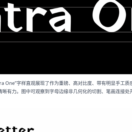
tra One”字样直观展现了作为重磅、高对比度、带有明显手
清晰有力。图中可观察到字母边缘非几何化的切割、笔画连接处