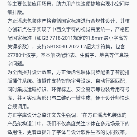
等主要包装应用场景，助力用户快速便捷地实现小空间精
细排版。
方正潘虎包装体严格遵循国家标准进行合规性设计，其核
心创新点在于实现了中西文字符的视觉高度统一，严格匹
配国家标准（如GB 7718-2011规定的1.8mm最小字高等
关键参数），支持GB18030-2022 L2超大字符集，包含
27780个汉字，基本解决配料表、生僻字、地名等信息缺
字问题。
为全面提升设计效率，方正潘虎包装体同步配备了智能排
版插件系统。该插件支持智能字号设定、自动行距匹配，
同时集成运输标识、环保标志、安全警示等包装专用符号
库，并可实现条形码与二维码一键生成，便于设计师快速
合规调用。
方正字库设计总监汪文先生强调：“在方正潘虎包装体的
产品架构设计中，我们不仅高度关注字体在多元场景下的
适用性，更着重提升了字体与设计软件生态的协同效率，