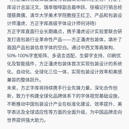
库设计总监汪文、瑞幸咖啡副总裁申跃、徐福记行销总经
理蔡典儒、清华大学美术学院教授王红卫、产品和包装设
计师潘虎、方正字库高级字体设计师何诗旸）
方正字库直面行业长期痛点，携手潘虎设计实验室联合研
发打造包装行业革命性产品——方正潘虎包装体，填补了
我国产品包装信息字体的空白。通过中西文等高架构、
50%-100%字宽矩阵、多语言适配、生僻字支持、印刷优
化及智能插件，方正潘虎包装体首次实现包装设计的系统
化、自动化、全球化三位一体，实现包装设计效率和美感
兼容的整体跃升。
未来，方正字库将持续携手行业先锋力量，深化合作创
新，致力于构建全球化品牌体系下的字体视觉基础设施，
不断推动中国包装设计产业在标准化建设、效率提升、美
学表达及全球适应性等方面的全面升级，为中国品牌走向
世界提供强大助力。