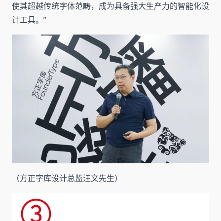
使其超越传统字体范畴，成为具备强大生产力的智能化设
计工具。”
（方正字库设计总监汪文先生）