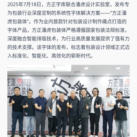
2025年7月18日，方正字库联合潘虎设计实验室，发布专
为包装行业深度定制的系统性字体解决方案——“方正潘
虎包装体”。作为业内首款针对包装设计制作痛点打造的
字体产品，方正潘虎包装体严格遵循国家包装法规标准，
深度融合智能排版技术，为行业高质量发展提供了强有力
的技术支撑。该字体的发布，标志着包装设计领域正式迈
入标准化、智能化、高效化的崭新时代。