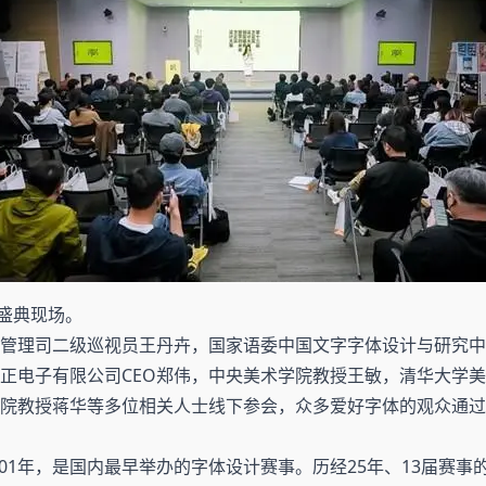
奖盛典现场。
管理司二级巡视员王丹卉，国家语委中国文字字体设计与研究中
正电子有限公司CEO郑伟，中央美术学院教授王敏，清华大学
院教授蒋华等多位相关人士线下参会，众多爱好字体的观众通过
01年，是国内最早举办的字体设计赛事。历经25年、13届赛事