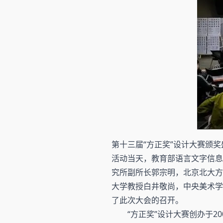
第十三届“方正奖”设计大赛颁
活动当天，教育部语言文字信息
究所副所长郭宗明，北京北大方
大学教授白井敬尚，中央美术学
了此次大会的召开。
“方正奖”设计大赛创办于20