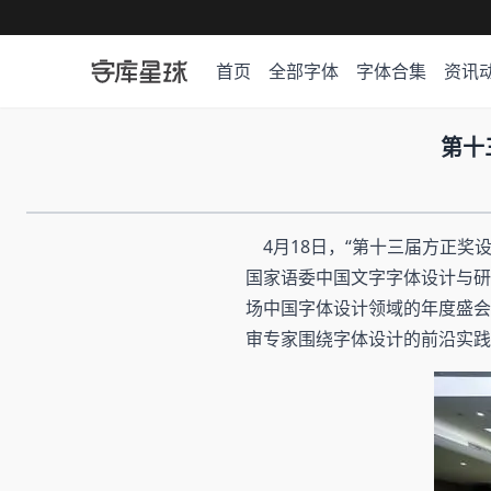
首页
全部字体
字体合集
资讯
第十
4月18日，“第十三届方正奖
国家语委中国文字字体设计与研究
场中国字体设计领域的年度盛会
审专家围绕字体设计的前沿实践