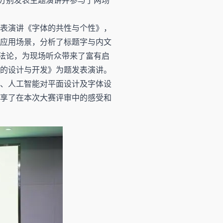
分别发表主题演讲并参与了两场
表演讲《字体的共性与个性》，
应用场景，分析了标题字与内文
方法论，为现场听众带来了富有启
的设计与开发》为题发表演讲。
、人工智能对平面设计及字体设
享了在本次大赛评审中的感受和