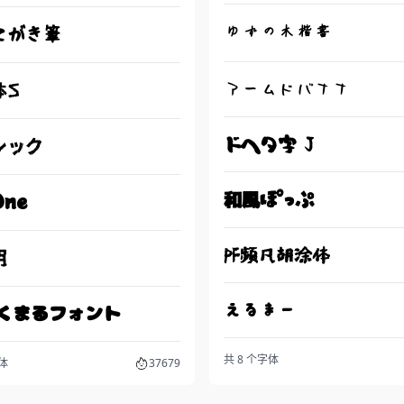
ゆずの木楷書
てがき筆
アームドバナナ
体S
ドヘタ字 J
シック
和風ぽっぷ
ne
PF频凡胡涂体
明
えるまー
にくまるフォント
共 8 个字体
字体
37679