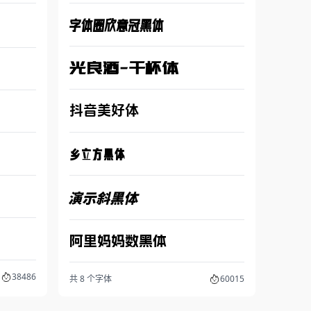
字体圈欣意冠黑体
光良酒-干杯体
抖音美好体
乡立方黑体
演示斜黑体
阿里妈妈数黑体
38486
共 8 个字体
60015