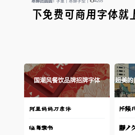
寒蝉团圆圆
1 字重
丨
寒蝉字型
丨
4205
下免费可商用字体就
国潮风餐饮品牌招牌字体
超美的
PF频
阿里妈妈刀隶体
瀞ノ
临海隶书