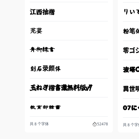
江西拙楷
りい
芫荽
粉笔
青柳隷書
零ゴ
波塔O
刻石录颜体
玉ねぎ楷書激無料版v7
異世
教育部隸書
07
共 8 个字体
52478
共 8 个