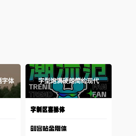
题字体
字型饱满硬朗简约现代
字制区喜脉体
创客贴金刚体