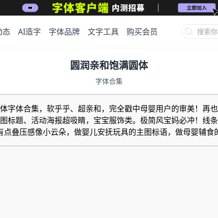
动态
AI造字
字体品牌
文字工具
购买会员
圆润亲和饱满圆体
字体合集
字体合集，软乎乎、超亲和，完全戳中母婴用户的审美！再也不用怕
图标题、活动海报超吸睛，宝宝服饰类。极简风宝妈必冲！线条
镜！笔画有点叠压感像小云朵，做婴儿安抚玩具的主图标语，做母婴