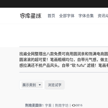
首页
全部字体
字体合集
资讯
找遍全网整理出八款免费可商用圆润亲和饱满电商圆体
圆滚滚的超可爱！笔画粗细均匀，自带元气感，做主
感拉满还不抢产品风头。自带 “软 fufu” 滤
展示类别
浏览试字
荆南麦圆体
1 字重
丨
荆南字坊
丨
3816