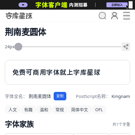
✕
荆南麦圆体
24px
免费可商用字体就上字库星球
字体全名：
荆南麦圆体
PostScript名称：
Kingnam M
复制
人文
有趣
温和
常规
简体中文
OFL
字体家族
共1个字重