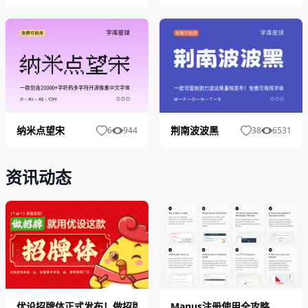
纳米点望宋
荆南波波黑
6
944
38
6531
资讯动态
优设招牌体正式发布！做招牌就用优设招牌手写字体
​Manus注册使用全攻略