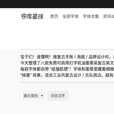
首页
全部字体
字体合集
资讯
宝子们！谁懂啊！做复古手账 / 海报 / 品牌设计时，
今天整理了八款免费可商用打字机油墨晕染复古英文
每款字体都自带 “纸皱肌理”！字体和墨晕里藏着细
“掉墨” 效果，适合工业风复古设计 / 乐队周边，超
展示类别
浏览试字