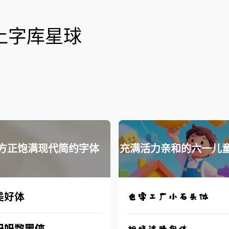
上字库星球
方正饱满现代简约字体
充满活力亲和的六一儿
美好体
也字工厂小石头体
妈妈数黑体