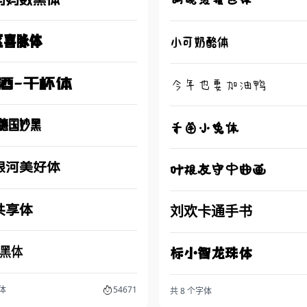
胡晓波骚包体
区喜脉体
小可奶酪体
酒-干杯体
今年也要加油鸭
德国妙黑
千图小兔体
银河美好体
叶根友守中曲画
共享体
刘欢卡通手书
黑体
标小智龙珠体
字体
54671
共 8 个字体