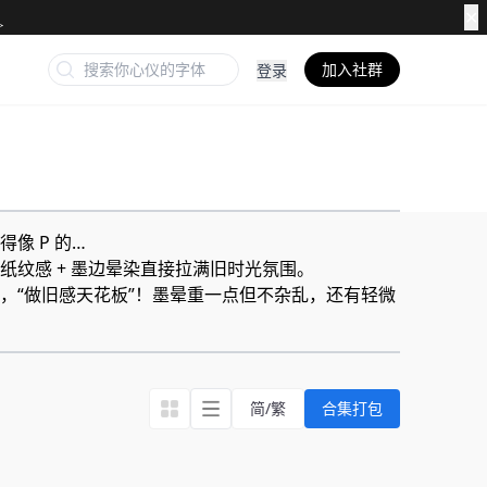
✕
加入社群
登录
 P 的…​
纹感 + 墨边晕染直接拉满旧时光氛围。
，“做旧感天花板”！墨晕重一点但不杂乱，还有轻微
简/繁
合集打包