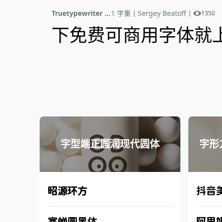
Truetypewriter PolyglOTT
1 字重
丨
Sergey Beatoff
丨
1350
下免费可商用字体就
字型端正圆润现代圆体
字形
昭源环方
抖音
寒蝉圆黑体
阿里