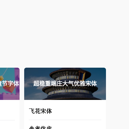
童节字体
超稳重端庄大气优雅宋体
飞花宋体
朱雀仿宋