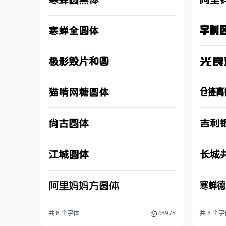
字制
寒蝉全圆体
极影毁片和圆
光良
仓迹高
猫啃网糖圆体
尚古圆体
吉利
长城
江城圆体
寒蝉德
阿里妈妈方圆体
共 8 个字体
48975
共 8 个