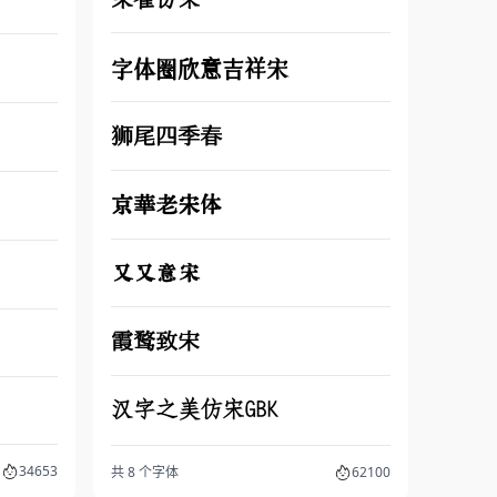
字体圈欣意吉祥宋
狮尾四季春
京華老宋体
又又意宋
霞鹜致宋
汉字之美仿宋GBK
34653
共 8 个字体
62100