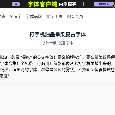
动态
AI造字
字体品牌
文字工具
购买会员
打字机油墨晕染复古字体
字体合集
创意字体
总缺一款带 “墨味” 的英文字体！要么怕版权坑，要么晕染效果假得像
字体合集！全免费！可商用！每款都像从老打字机里敲出来的，纸
微纸纹，偏圆润的字体！墨晕是淡淡的雾状，不抢画面但很提质感
有态度！