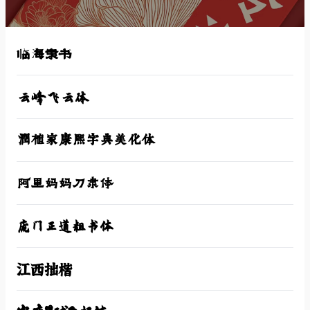
临海隶书
云峰飞云体
润植家康熙字典美化体
阿里妈妈刀隶体
庞门正道粗书体
江西拙楷