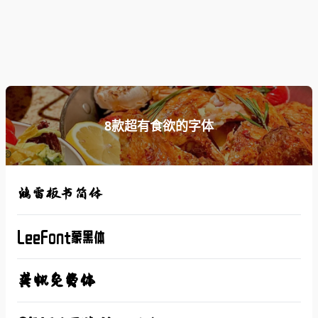
8款超有食欲的字体
鸿雷板书简体
LeeFont蒙黑体
龚帆免费体