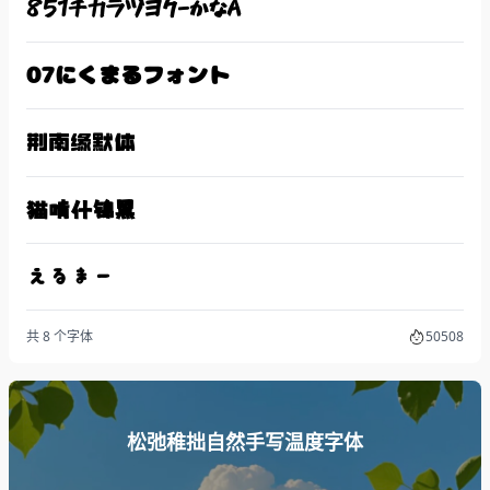
851チカラヅヨク-かなA
07にくまるフォント
荆南缘默体
猫啃什锦黑
えるまー
共 8 个字体
50508
松弛稚拙自然手写温度字体