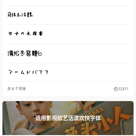
簡語生活體
ゆずの木楷書
清松手寫體6
アームドバナナ
共 8 个字体
22311
适用影视综艺活泼欢快字体