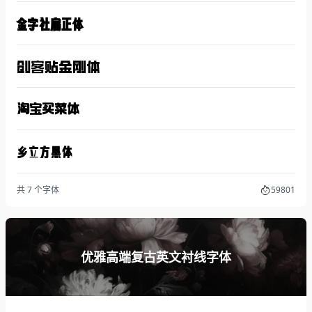
金字社扁正体
创客贴金刚体
淘宝买菜体
乡立方黑体
共 7 个字体
59801
优雅高端复古英文衬线字体