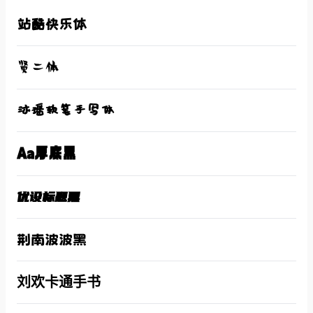
站酷快乐体
贤二体
沐瑶软笔手写体
Aa厚底黑
优设标题黑
荆南波波黑
刘欢卡通手书