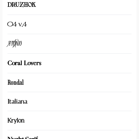
DRUZHOK
C4 v.4
Atonic
Coral Lovers
Rondal
Italiana
Krylon