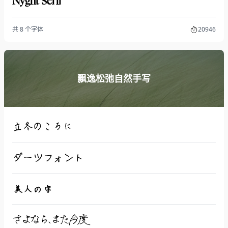
Nyght Serif
共 8 个字体
20946
飘逸松弛自然手写
立冬のころに
ダーツフォント
美人の字
さよなら、また今度