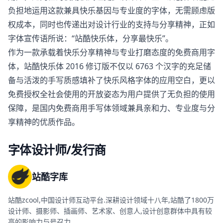
负担地运用这款兼具快乐基因与专业度的字体，无需顾虑版
权成本，同时也传递出对设计行业的支持与分享精神，正如
字体宣传语所说：“站酷快乐体，分享最快乐”。
作为一款承载着快乐分享精神与专业打磨态度的免费商用字
体，站酷快乐体 2016 修订版不仅以 6763 个汉字的充足储
备与活泼的手写质感填补了快乐风格字体的应用空白，更以
免费授权全社会使用的开放姿态为用户提供了无负担的使用
保障，是国内免费商用手写体领域兼具亲和力、专业度与分
享精神的优质作品。
字体设计师/发行商
站酷字库
站酷zcool,中国设计师互动平台.深耕设计领域十八年,站酷了1800万
设计师、摄影师、插画师、艺术家、创意人,设计创意群体中具有较
高的影响力与号召力。