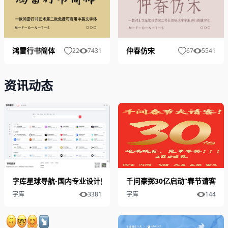
鸿雷行书简体
仲春仿宋
22
7431
67
5541
资讯动态
字库星球导航-国内专业设计师软件导航
千问豪掷30亿启动“春节请客计
字库
3381
字库
144