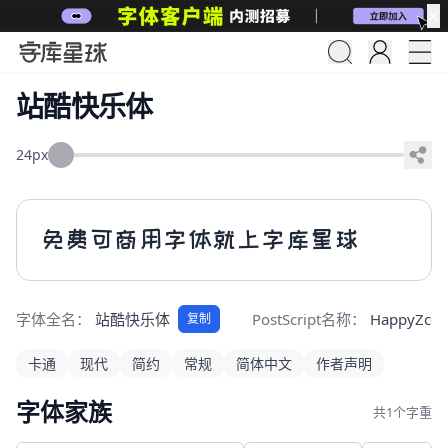
✕
站酷快乐体
24px
免费可商用字体就上字库星球
字体全名：
站酷快乐体
PostScript名称：
HappyZcoo
复制
卡通
现代
简约
常规
简体中文
作者声明
字体家族
共1个字重