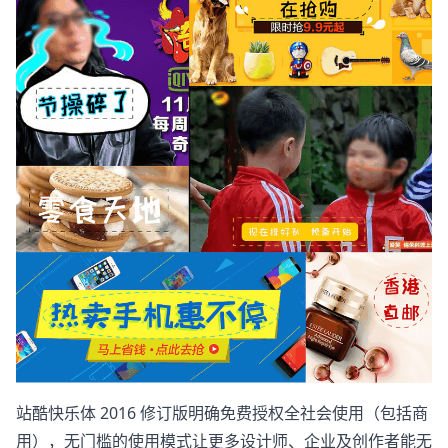
站酷快乐体 2016 修订版明确免费授权全社会使用（包括商
用），无门槛的使用模式让更多设计师、企业及创作者能无