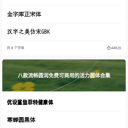
全字库正宋体
汉字之美仿宋GBK
共 8 个字体
44826
八款流畅圆润免费可商用的活力圆体合集
优设鲨鱼菲特健康体
寒蝉圆黑体