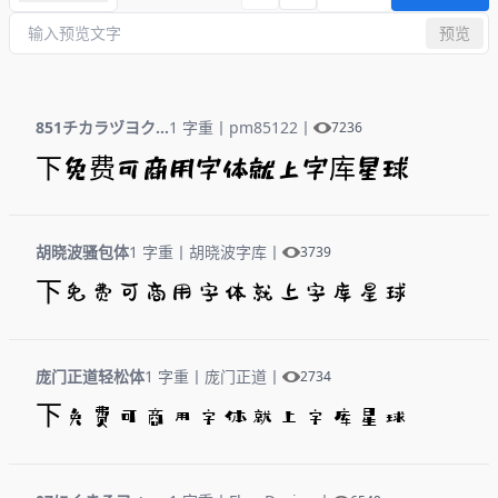
预览
851チカラヅヨク-かなA
1 字重
丨
pm85122
丨
7236
下免费可商用字体就上字库星球
胡晓波骚包体
1 字重
丨
胡晓波字库
丨
3739
下免费可商用字体就上字库星球
庞门正道轻松体
1 字重
丨
庞门正道
丨
2734
下免费可商用字体就上字库星球