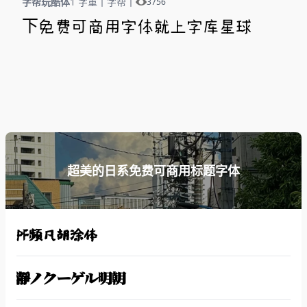
字帮玩酷体
1 字重
丨
字帮
丨
3756
下免费可商用字体就上字库星球
超美的日系免费可商用标题字体
PF频凡胡涂体
瀞ノクーゲル明朝