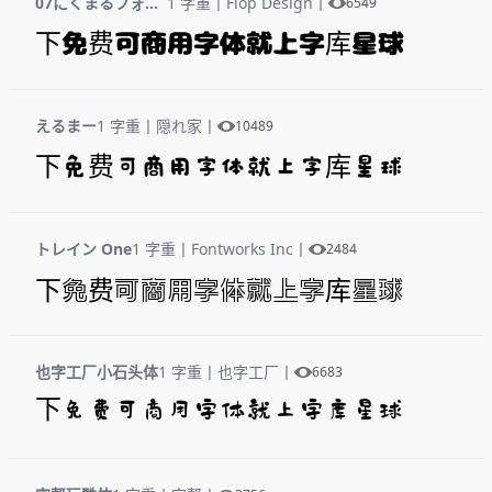
07にくまるフォント
1 字重
丨
Flop Design
丨
6549
下免费可商用字体就上字库星球
えるまー
1 字重
丨
隠れ家
丨
10489
下免费可商用字体就上字库星球
トレイン One
1 字重
丨
Fontworks Inc
丨
2484
下免费可商用字体就上字库星球
也字工厂小石头体
1 字重
丨
也字工厂
丨
6683
下免费可商用字体就上字库星球