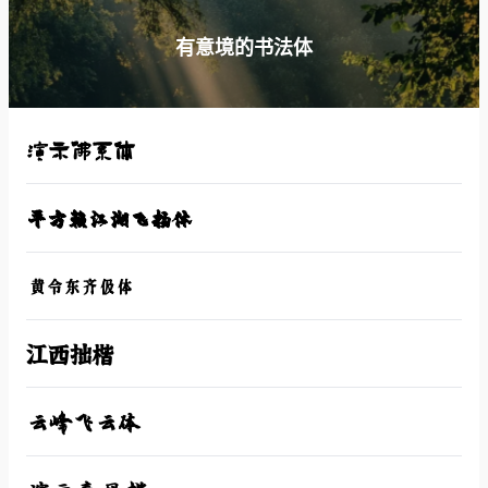
有意境的书法体
演示佛系体
平方赖江湖飞扬体
黄令东齐伋体
江西拙楷
云峰飞云体