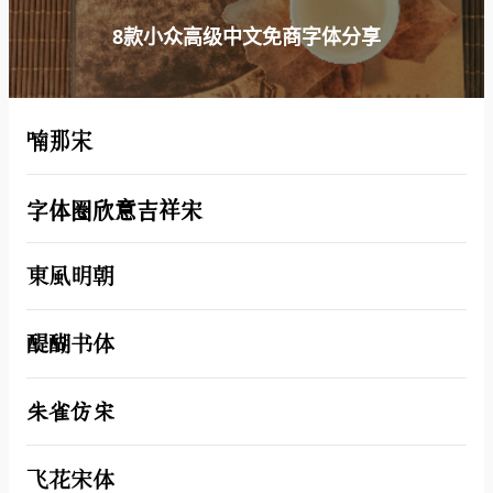
8款小众高级中文免商字体分享
喃那宋
字体圈欣意吉祥宋
東風明朝
醍醐书体
朱雀仿宋
飞花宋体