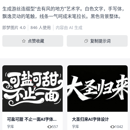
生成游丝连缀型“去有风的地方”艺术字。白色文字，手写体，
飘逸灵动的笔触，线条一气呵成末笔拉长。黑色背景整体。
即梦图片 4.0
846 人使用
内容由 AI 生成
点赞收藏
复制提示词
可盐可甜 不止一面AI字体设计
大圣归来AI字体设计
字库
557
字库
1042