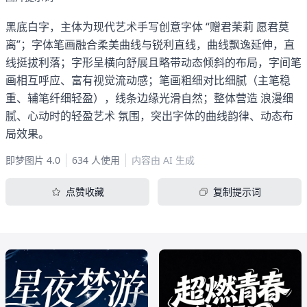
黑底白字，主体为现代艺术手写创意字体 “赠君茉莉 愿君莫
离”；字体笔画融合柔美曲线与锐利直线，曲线飘逸延伸，直
线挺拔利落；字形呈横向舒展且略带动态倾斜的布局，字间笔
画相互呼应、富有视觉流动感；笔画粗细对比细腻（主笔稳
重、辅笔纤细轻盈），线条边缘光滑自然；整体营造 浪漫细
腻、心动时的轻盈艺术 氛围，突出字体的曲线韵律、动态布
局效果。
即梦图片 4.0
634 人使用
内容由 AI 生成
点赞收藏
复制提示词