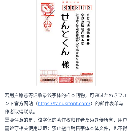
若用户愿意寄送收录该字体的样本刊物，可通过たぬきフォ
ント官方网站（
https://tanukifont.com/
）的邮件表单与
作者取得联系。
需要注意的是，该字体的著作权归作者たぬき侍所有，用户
需遵守相关使用规范：禁止擅自销售字体本体文件，也不得