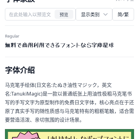
简/繁
预览
Regular
無料で商用利用できるフォントなら字庫星球
字体介绍
马克笔手绘体(日文名:たぬき油性マジック，英文
名:TanukiMagic)是一款以普通纸张上用油性极粗马克笔书
写的手写文字为原型制作的免费日文字体，核心亮点在于还
原了真实手写的随性质感与马克笔特有的粗粝笔触，适合需
要营造活泼、亲切氛围的设计场景。