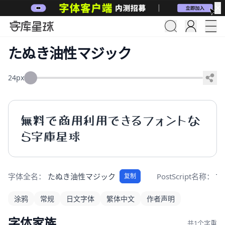
✕
たぬき油性マジック
24px
無料で商用利用できるフォントな
ら字庫星球
字体全名：
たぬき油性マジック
PostScript名称：
Ta
复制
涂鸦
常规
日文字体
繁体中文
作者声明
字体家族
共1个字重