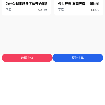
为什么越来越多字体开始采用 SIL OFL 开源协议？
传世经典 重现光辉 ｜潮汕油纸
字库
189
字库
279
收藏字体
获取字体
蜀ICP备2025136053号-1
川公网安备51012402001471号
Copyright
© 2023-2026 字库星球