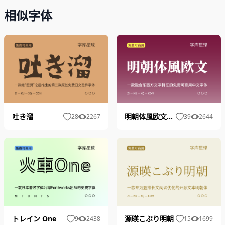
相似字体
吐き溜
明朝体風欧文フォント
28
2267
39
2644
トレイン One
源暎こぶり明朝
9
2438
15
1699