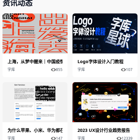
资讯动态
上海，从梦中醒来｜中国疫情专用公益免费字体——锐字真言中国清
Logo字体设计入门教程
字库
855
字库
107
为什么苹果、小米、华为都在做自己的字体？
2023 UX设计行业趋势报告
字库
147
字库
12339