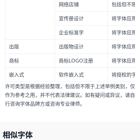
网络店铺
包括但不限
宣传册设计
将字体应用
企业标准字
将字体应用
出版
出版物设计
将字体应用
商标
商标LOGO注册
将字体应用于
嵌入式
软件嵌入式
将授权的字体
许可类型是根据经验整理，包括但不限于上述举例类别，仅
作为参考之用，并不代表法律建议。如有疑问或异议，请自
行咨询字体品牌方或咨询专业律师。
相似字体