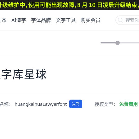
动态
AI造字
字体品牌
文字工具
购买会员
上字库星球
pt名称：
huangkaihuaLawyerfont
授权类型：
免费商用
复制