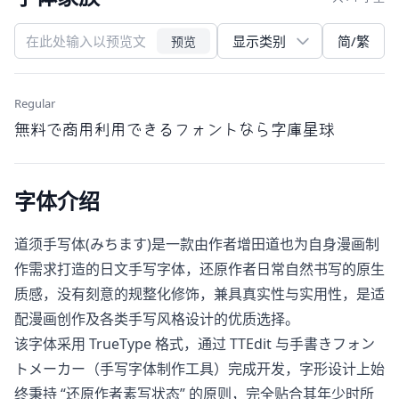
简/繁
预览
Regular
無料で商用利用できるフォントなら字庫星球
字体介绍
道须手写体(みちます)是一款由作者增田道也为自身漫画制
作需求打造的日文手写字体，还原作者日常自然书写的原生
质感，没有刻意的规整化修饰，兼具真实性与实用性，是适
配漫画创作及各类手写风格设计的优质选择。
该字体采用 TrueType 格式，通过 TTEdit 与手書きフォン
トメーカー（手写字体制作工具）完成开发，字形设计上始
终秉持 “还原作者素写状态” 的原则，完全贴合其年少时所