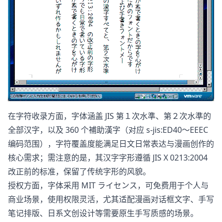
在字符收录方面，字体涵盖 JIS 第１次水準、第２次水準的
全部汉字，以及 360 个補助漢字（对应 s-jis:ED40～EEEC
编码范围），字符覆盖度能满足日文日常表达与漫画创作的
核心需求；需注意的是，其汉字字形遵循 JIS X 0213:2004
改正前的标准，保留了传统字形的风貌。
授权方面，字体采用 MIT ライセンス，可免费用于个人与
商业场景，使用权限灵活，尤其适配漫画对话框文字、手写
笔记排版、日系文创设计等需要原生手写质感的场景。