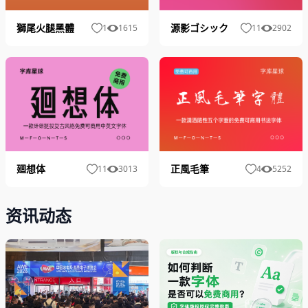
源影ゴシック
獅尾火腿黑體
11
2902
1
1615
正風毛筆
廻想体
4
5252
11
3013
资讯动态