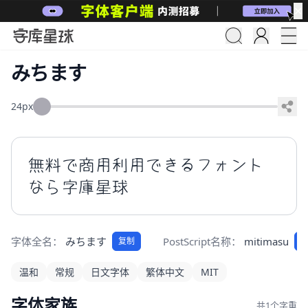
✕
みちます
24px
無料で商用利用できるフォント
なら字庫星球
字体全名：
みちます
PostScript名称：
mitimasu
复制
温和
常规
日文字体
繁体中文
MIT
字体家族
共1个字重