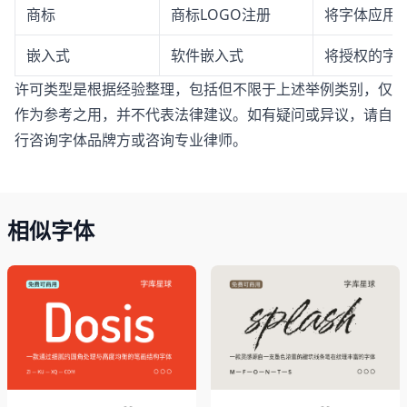
商标
商标LOGO注册
将字体应用于
嵌入式
软件嵌入式
将授权的字体
许可类型是根据经验整理，包括但不限于上述举例类别，仅
作为参考之用，并不代表法律建议。如有疑问或异议，请自
行咨询字体品牌方或咨询专业律师。
相似字体