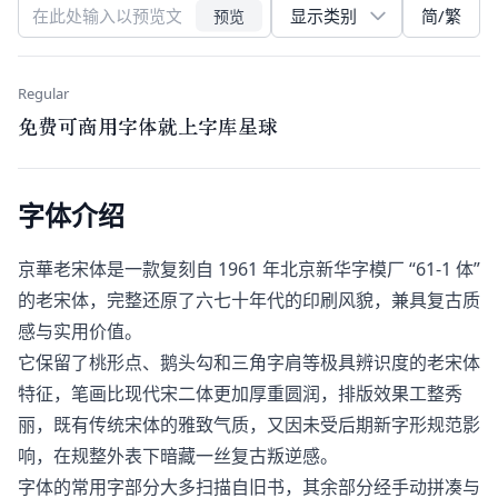
简/繁
预览
Regular
免费可商用字体就上字库星球
字体介绍
京華老宋体是一款复刻自 1961 年北京新华字模厂 “61-1 体”
的老宋体，完整还原了六七十年代的印刷风貌，兼具复古质
感与实用价值。
它保留了桃形点、鹅头勾和三角字肩等极具辨识度的老宋体
特征，笔画比现代宋二体更加厚重圆润，排版效果工整秀
丽，既有传统宋体的雅致气质，又因未受后期新字形规范影
响，在规整外表下暗藏一丝复古叛逆感。
字体的常用字部分大多扫描自旧书，其余部分经手动拼凑与