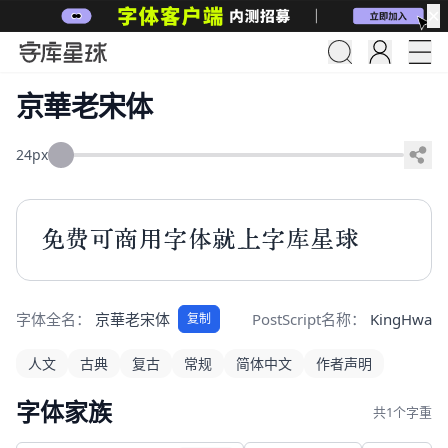
✕
京華老宋体
24px
免费可商用字体就上字库星球
字体全名：
京華老宋体
PostScript名称：
KingHwaO
复制
人文
古典
复古
常规
简体中文
作者声明
字体家族
共1个字重