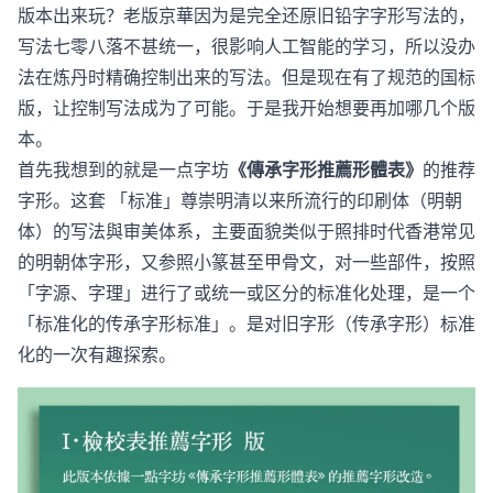
版本出来玩？老版京華因为是完全还原旧铅字字形写法的，
写法七零八落不甚统一，很影响人工智能的学习，所以没办
法在炼丹时精确控制出来的写法。但是现在有了规范的国标
版，让控制写法成为了可能。于是我开始想要再加哪几个版
本。
首先我想到的就是一点字坊
《
傳承字形推薦形體表
》
的推荐
字形。这套 「标准」尊崇明清以来所流行的印刷体（明朝
体）的写法與审美体系，主要面貌类似于照排时代香港常见
的明朝体字形，又参照小篆甚至甲骨文，对一些部件，按照
「字源、字理」进行了或统一或区分的标准化处理，是一个
「标准化的传承字形标准」。是对旧字形（传承字形）标准
化的一次有趣探索。