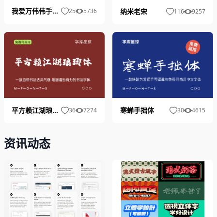
我爱万伟伟手写体
纳米老宋
25
5736
116
9257
平方赖江湖琅琊体
寒蝉手拙体
36
7274
30
4615
资讯动态