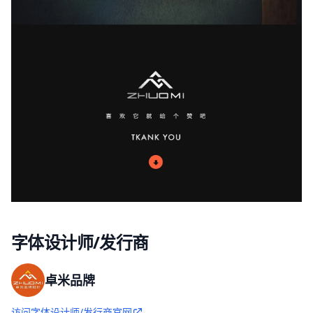
字体设计师/发行商
卓米品牌
访问字体设计师/发行商官网