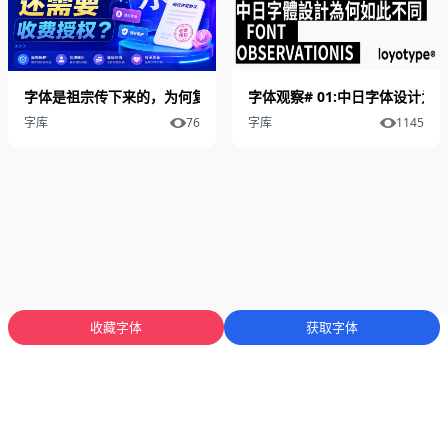
字体是祖宗传下来的，为何复刻还需要收费授权？
字体观察# 01:中日字体设计
字库
76
字库
1145
收藏字体
获取字体