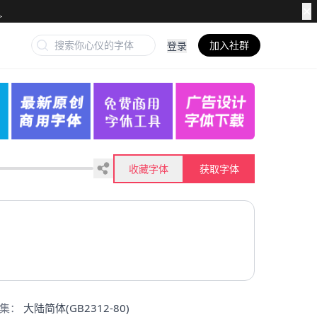
✕
加入社群
登录
收藏字体
获取字体
集：
大陆简体(GB2312-80)