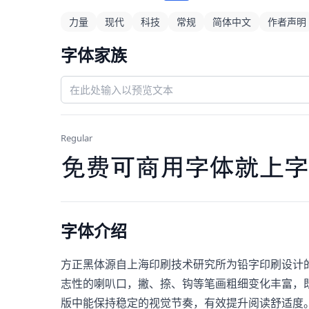
力量
现代
科技
常规
简体中文
作者声明
字体家族
Regular
免费可商用字体就上字
字体介绍
方正黑体源自上海印刷技术研究所为铅字印刷设计
志性的喇叭口，撇、捺、钩等笔画粗细变化丰富，
版中能保持稳定的视觉节奏，有效提升阅读舒适度