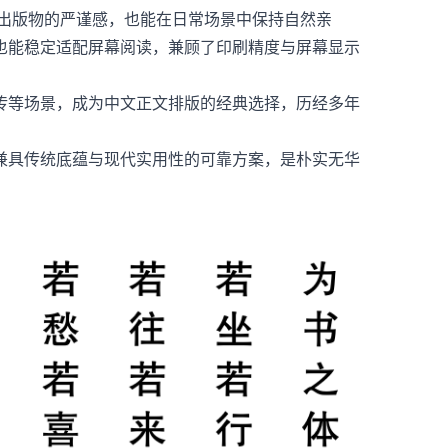
式出版物的严谨感，也能在日常场景中保持自然亲
也能稳定适配屏幕阅读，兼顾了印刷精度与屏幕显示
传等场景，成为中文正文排版的经典选择，历经多年
兼具传统底蕴与现代实用性的可靠方案，是朴实无华