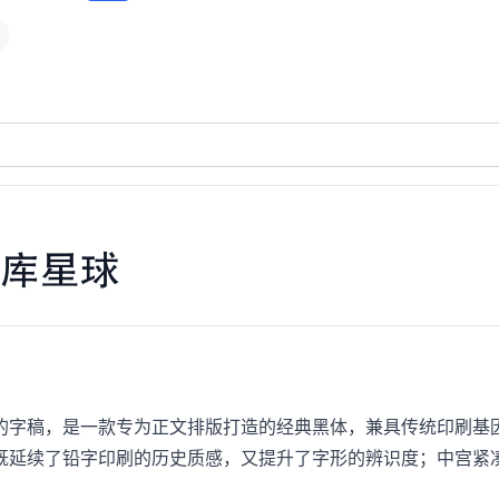
库星球
的字稿，是一款专为正文排版打造的经典黑体，兼具传统印刷基
既延续了铅字印刷的历史质感，又提升了字形的辨识度；中宫紧
。