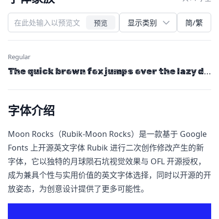
简/繁
预览
Regular
The quick brown fox jumps over the lazy dog
字体介绍
Moon Rocks（Rubik-Moon Rocks）是一款基于 Google
Fonts 上开源英文字体 Rubik 进行二次创作修改产生的新
字体，它以独特的月球陨石坑视觉效果与 OFL 开源授权，
成为兼具个性与实用价值的英文字体选择，同时以开源的开
放姿态，为创意设计提供了更多可能性。