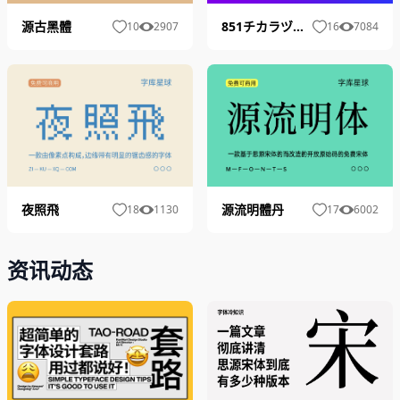
851チカラヅヨク-かなA
源古黑體
16
7084
10
2907
夜照飛
源流明體丹
18
1130
17
6002
资讯动态