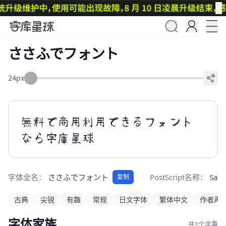
✕
ささふでフォント
24px
無料で商用利用できるフォント
なら字庫星球
字体全名：
ささふでフォント
PostScript名称：
Sasa
复制
古典
尖锐
有趣
常规
日文字体
繁体中文
作者声
字体家族
共1个字重