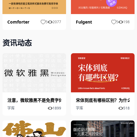
Comforter
Fulgent
5
2077
5
198
资讯动态
注意，微软雅黑不是免费字体
宋体到底有哪些区别？为什么有
字库
1899
字库
518