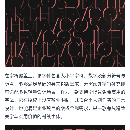
在字符覆盖上，该字体包含大小写字母、数字及部分符号与
标点，能够满足基础的英文排版需求，无需额外字符补充即
可适配多数轻量设计场景。作为一款支持全场景免费商用的
字体，它在授权上没有额外限制，既适合个人创作者的日常
设计，也能满足企业项目的版权合规需求，是一款兼具精致
美学与实用价值的衬线字体。