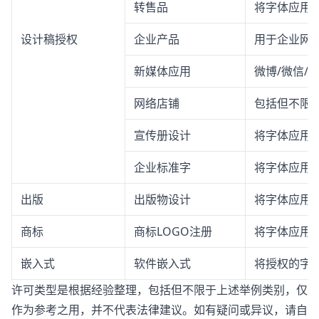
转售品
将字体应用
设计稿授权
企业产品
用于企业网站
新媒体应用
微博/微信/
网络店铺
包括但不限
宣传册设计
将字体应用
企业标准字
将字体应用
出版
出版物设计
将字体应用
商标
商标LOGO注册
将字体应用于
嵌入式
软件嵌入式
将授权的字体
许可类型是根据经验整理，包括但不限于上述举例类别，仅
作为参考之用，并不代表法律建议。如有疑问或异议，请自