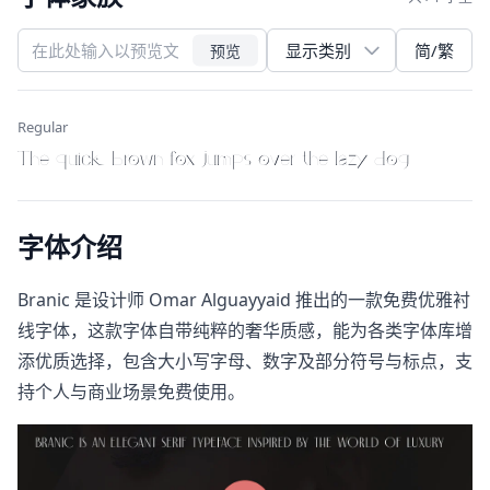
简/繁
预览
Regular
The quick brown fox jumps over the lazy dog
字体介绍
Branic 是设计师 Omar Alguayyaid 推出的一款免费优雅衬
线字体，这款字体自带纯粹的奢华质感，能为各类字体库增
添优质选择，包含大小写字母、数字及部分符号与标点，支
持个人与商业场景免费使用。