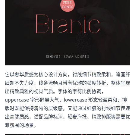
它以奢华质感为核心设计方向，衬线细节精致柔和，笔画纤
细却不失力度，线条流畅且带有优雅的弧度转折，整体呈现
出精致典雅的视觉气质。字体的字符比例协调，
uppercase 字形舒展大气，lowercase 形态轻盈柔和，排
版时既能保持清晰的层级感，又能通过细腻的衬线细节传递
出高端质感，适配品牌标识、轻奢海报、精致排版等需要优
雅氛围的场景。