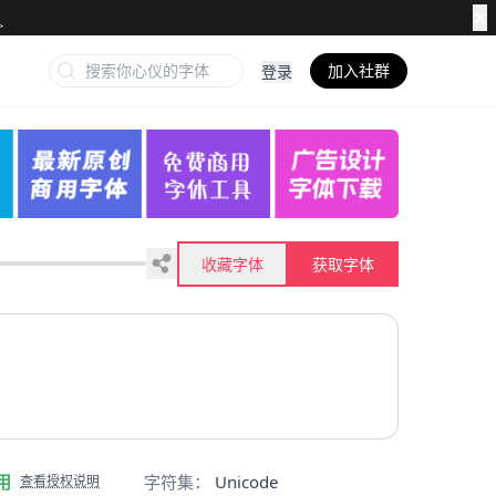
✕
加入社群
登录
收藏字体
获取字体
用
字符集：
Unicode
查看授权说明