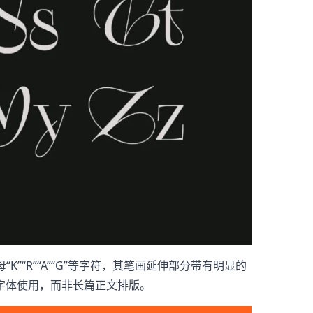
K”“R”“A”“G”等字符，其笔画延伸部分带有明显的
字体使用，而非长篇正文排版。