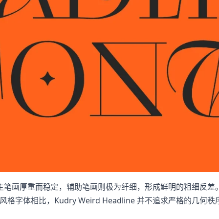
主笔画厚重而稳定，辅助笔画则极为纤细，形成鲜明的粗细反差
格字体相比，Kudry Weird Headline 并不追求严格